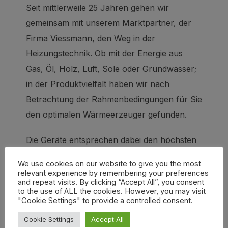
Seit mittlerweile 25 Jahren gehen wir
gemeinsam mit unserem Marktpartner, der
Firma Viessmann, den Weg in der
Heizungstechnik. Ob mit der Energie aus
Gas, Öl, Holz, Luft, Sole oder Grundwasser;
in der Produktvielfalt haben wir nach
Betrachtung der Rahmenbedingungen für Sie
den optimalen Wärmeerzeuger gefunden.
Die Geräte entsprechen dabei den höchsten
Qualitätsansprüchen und können nach
We use cookies on our website to give you the most
erfolgter Optimierung des Heizungssystems
relevant experience by remembering your preferences
and repeat visits. By clicking “Accept All”, you consent
(u.a. Hydraulischer Abgleich) so effizient, wie
to the use of ALL the cookies. However, you may visit
"Cookie Settings" to provide a controlled consent.
nur möglich betrieben werden. Lassen Sie
sich von uns in einem beratenden Gespräch
Cookie Settings
Accept All